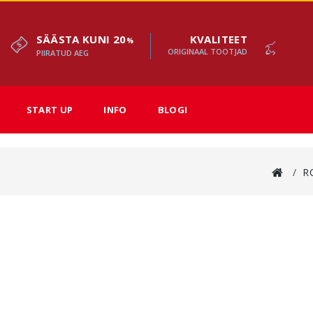
SÄÄSTA KUNI 20
KVALITEET
%
ORIGINAAL TOOTJAD
PIIRATUD AEG
START UP
INFO
BLOGI
R