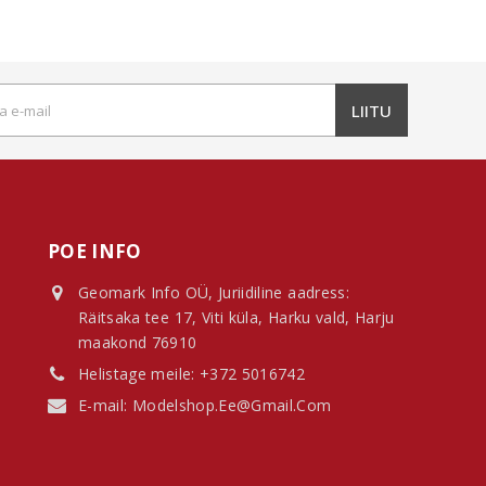
LIITU
POE INFO
Geomark Info OÜ, Juriidiline aadress:
Räitsaka tee 17, Viti küla, Harku vald, Harju
maakond 76910
Helistage meile:
+372 5016742
E-mail:
Modelshop.ee@gmail.com