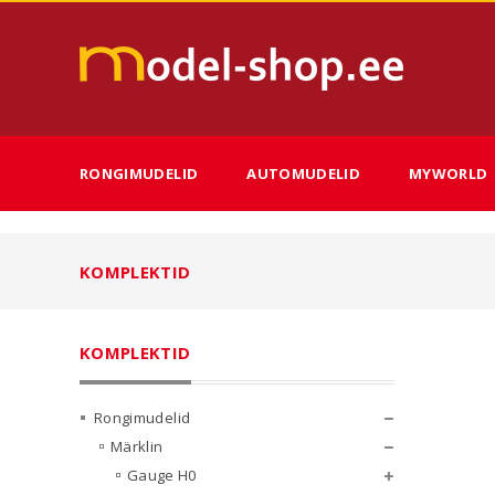
RONGIMUDELID
AUTOMUDELID
MYWORLD
KOMPLEKTID
KOMPLEKTID
Rongimudelid
Märklin
Gauge H0