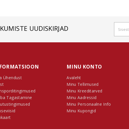
KKUMISTE UUDISKIRJAD
FORMATSIOON
MINU KONTO
a Ühendust
Avaleht
st
Minu Tellimused
nsporditingimused
Minu Kreeditarved
ba Tagastamine
Minu Aadressid
utustingimused
Minu Personaalne Info
seviisid
Minu Kupongid
ukaart