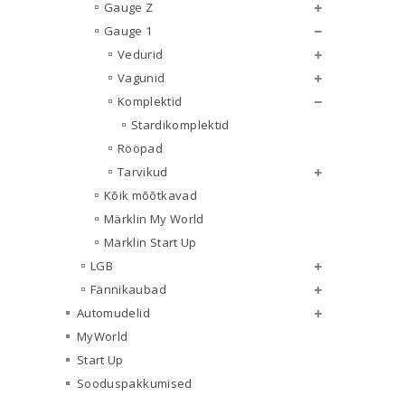
Gauge Z
Gauge 1
Vedurid
Vagunid
Komplektid
Stardikomplektid
Rööpad
Tarvikud
Kõik mõõtkavad
Märklin My World
Märklin Start Up
LGB
Fännikaubad
Automudelid
MyWorld
Start Up
Sooduspakkumised