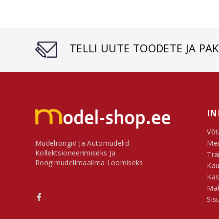
TELLI UUTE TOODETE JA PA
IN
Võt
Mudelrongid Ja Automudelid
Mei
Kollektsioneerimiseks Ja
Tra
Rongimudelimaailma Loomiseks
Kau
Kas
Mak
Sis